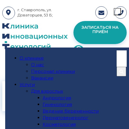
г. Ставрополь, ул.
Доваторцев, 53 Б;
ЗАПИСАТЬСЯ НА
ПРИЁМ
О клинике
пн - пт: 08:00-19:00; сб - вс: 09:00 - 17:00
О нас
Персонал клиники
Вакансии
Услуги
Главная
Для взрослых
Андрология
Контакты
Гинекология
Ведение беременности
Дерматовенеролог
Косметология