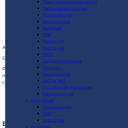
Пластическая хирургия
Гастроэнтерология
Проктология
Эндоскопия
НАШИ КОНТАКТЫ
Терапия
УЗИ
Урология
Адрес: г. Ставрополь, ул. Доваторцев, 53Б
Хирургия
ЭКО.
Единая справочная служба: 8 (8652) 99-88-55
Эндокринология
Трихолог
Расписание работы клиники:
Неврология
понедельник – пятница 08:00-19:00
ЭХО и ЭКГ
суббота, воскресенье 09:00-17:00
Сосудистая хирургия
Кардиология
Для детей
Гинекология
УЗИ
Урология
ЕСЛИ У ВАС ВОЗНИКЛИ ВОПРОСЫ
Анализы