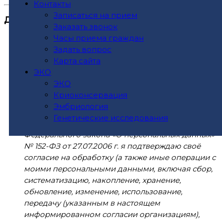
Контакты
Записаться на прием
Дополнительная информация
Заказать звонок
Часы приема граждан
Нажимая на кнопку “Отправить сообщение"
Задать вопрос
я даю свое согласие на обработку
Карта сайта
персональных данных и принимаю условия
ЭКО
соглашения
ЭКО
СОГЛАСИЕ
на обработку персональных
Криоконсервация
данных
Эмбриология
Генетические исследования
В соответствии с требованиями статьи 9
Федерального закона «О персональных данных»
№ 152-ФЗ от 27.07.2006 г. я подтверждаю своё
согласие на обработку (а также иные операции с
моими персональными данными, включая сбор,
систематизацию, накопление, хранение,
обновление, изменение, использование,
передачу (указанным в настоящем
информированном согласии организациям),