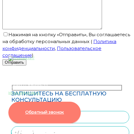
Нажимая на кнопку «Отправить», Вы соглашаетесь
на обработку персональных данных
(
Политика
конфиденциальности
,
Пользовательское
соглашение
)
— “Клиника Инновационных Технологий”
Наши Телефоны
8 (8652) 99-88-55
ЗАПИШИТЕСЬ НА БЕСПЛАТНУЮ
klinika.kit@yandex.ru
КОНСУЛЬТАЦИЮ
Обратный звонок
Контакты клиники