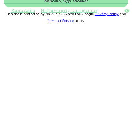
Карта сайта
Информация для пациентов
This site is protected by reCAPTCHA and the Google
Privacy Policy
and
© 2013-2026 ООО "Клиника Кит". Все права защищены и охраняются законом.
Terms of Service
apply.