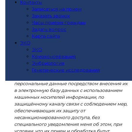
Контакты
Ставропольский край, г. Ставрополь, ул.
Записаться на прием
Доваторцев, 53 Б (далее – Оператор) моих
Заказать звонок
персональных данных, включающих фамилию,
Часы приема граждан
имя, отчество, контактные телефоны, адрес
Задать вопрос
электронной почты (e-mail).
Карта сайта
ЭКО
Я предоставляю Оператору право осуществлять
ЭКО
обработку персональных данных в
Криоконсервация
информационных системах персональных
Эмбриология
данных с использованием и без использования
Генетические исследования
средств автоматизации.
Я предоставляю Оператору право обрабатывать
персональные данные посредством внесения их
в электронную базу данных с использованием
машинных носителей информации, по
защищённому каналу связи с соблюдением мер,
обеспечивающих их защиту от
несанкционированного доступа, без
специального уведомления меня об этом, при
условии, что их прием и обработка будут