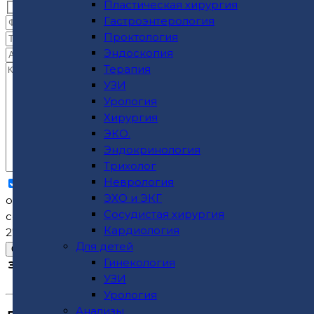
Пластическая хирургия
Гастроэнтерология
Проктология
Эндоскопия
Терапия
УЗИ
Урология
Хирургия
ЭКО.
Эндокринология
Трихолог
Неврология
Нажимая кнопку "Отправить"
соглашаюсь
на
ЭХО и ЭКГ
обработку введенной персональной информации в
Сосудистая хирургия
соответствии с Федеральным Законом №152-ФЗ от
Кардиология
27.07.2006 "О персональных данных".
Для детей
Гинекология
Записаться на прием и задать все вопросы можно
УЗИ
по телефону
8 (8652) 99-88-55
Урология
Анализы