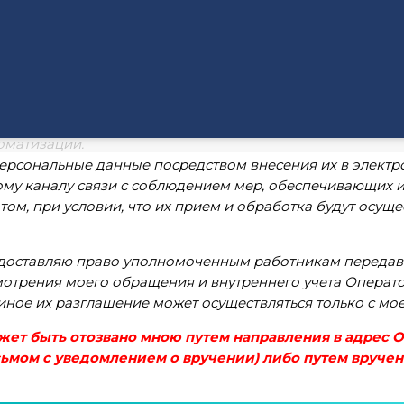
ного закона «О персональных данных» № 152-ФЗ от 27.07.
рсональными данными, включая сбор, систематизацию, н
 в настоящем информированном согласии организациям)
ресу Ставропольский край, г. Ставрополь, ул. Доваторц
отчество, контактные телефоны, адрес электронной почт
бработку персональных данных в информационных сист
оматизации.
ерсональные данные посредством внесения их в электр
у каналу связи с соблюдением мер, обеспечивающих и
том, при условии, что их прием и обработка будут осущ
редоставляю право уполномоченным работникам передав
отрения моего обращения и внутреннего учета Операто
ое их разглашение может осуществляться только с мое
ожет быть отозвано мною путем направления в адрес 
сьмом с уведомлением о вручении) либо путем вручен