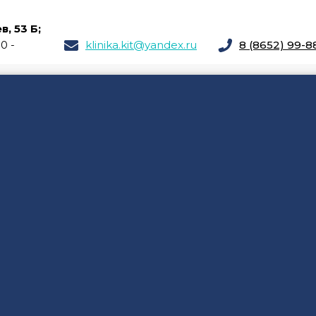
, 53 Б;
00 -
klinika.kit@yandex.ru
8 (8652) 99-8