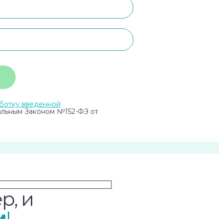
ботку введенной
альным Законом №152-ФЗ от
р, и
м
!