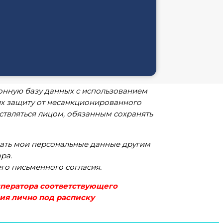
2006 г. я подтверждаю своё согласие
акопление, хранение, обновление,
, обезличивание, блокирование,
ев, 53 Б (далее – Оператор) моих
ы (e-mail).
емах персональных данных с
онную базу данных с использованием
х защиту от несанкционированного
ествляться лицом, обязанным сохранять
ать мои персональные данные другим
ра.
го письменного согласия.
Оператора соответствующего
ия лично под расписку