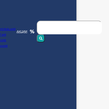
ервация
АКЦИИ
гия
кие
нциальности
,
Пользовательское
ания
ных и принимаю условия