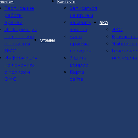
иентам
Контакты
Расписание
Записаться
работы
на прием
врачей
Заказать
ЭКО
Информация
звонок
ЭКО
по лечению
Часы
Криоконс
Отзывы
с полисом
приема
Эмбриоло
ДМС
граждан
Генетичес
на обработку персональных данных
(
Политика конфиде
Информация
Задать
исследов
по лечению
вопрос
с полисом
Карта
аться на прием и задать все вопросы Вы можете
ОМС
сайта
по телефону
8 (8652) 99-88-55
даю свое согласие на обработку персональных дан
х