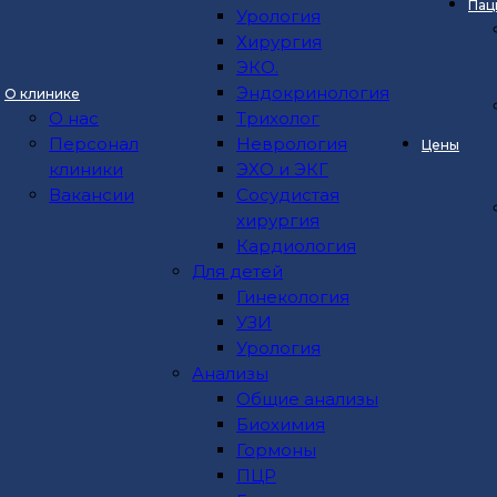
Пац
Эндоскопия
Урология
Терапия
Хирургия
УЗИ
ЭКО.
Урология
Эндокринология
О клинике
Хирургия
О нас
Трихолог
ЭКО.
Персонал
Неврология
Цены
Эндокринология
клиники
ЭХО и ЭКГ
Трихолог
Нажимая на кнопку «Отправить», Вы соглашаетесь 
Вакансии
Сосудистая
Неврология
соглашение
)
хирургия
ЭХО и ЭКГ
Кардиология
Сосудистая хирургия
Также запис
Для детей
Кардиология
Гинекология
Для детей
УЗИ
Гинекология
Урология
Дополнительная информация
УЗИ
Анализы
Урология
Нажимая на кнопку “Отправить сообщение” я 
Общие анализы
Анализы
соглашения
Биохимия
Общие анализы
Гормоны
СОГЛАСИЕ
на обработку персональных данны
Биохимия
ПЦР
Гормоны