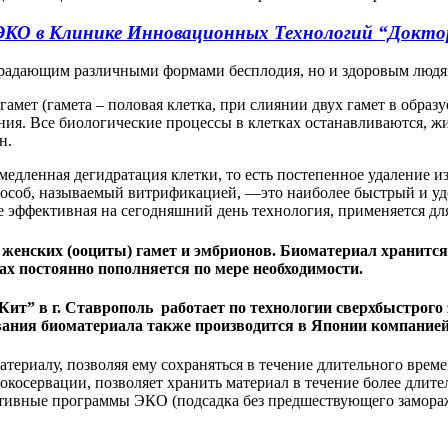
 ЭКО в Клинике Инновационных Технологий “Док
традающим различными формами бесплодия, но и здоровым людям
амет (гамета – половая клетка, при слиянии двух гамет в образ
ия. Все биологические процессы в клетках останавливаются, жи
н.
едленная дегидратация клетки, то есть постепенное удаление из
пособ, называемый витрификацией, —это наиболее быстрый и уд
 эффективная на сегодняшний день технология, применяется дл
 женских (ооциты) гамет и эмбрионов. Биоматериал хранитс
удах постоянно пополняется по мере необходимости.
т” в г. Ставрополь работает по технологии сверхбыстрого
вания биоматериала также производится в Японии компани
териалу, позволяя ему сохраняться в течение длительного врем
осервации, позволяет хранить материал в течение более длитель
нативные программы ЭКО (подсадка без предшествующего замора