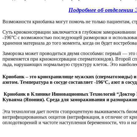
Подробнее об отделении
Возможности криобанка могут помочь не только пациентам, с
Суть криоконсервации заключается в глубоком замораживании г
-196°С с возможностью последующей разморозки и использован
хранения материала до того момента, когда он будет востребова
Заморозка может проводиться двумя способами: первый — это м
применяется при криоконсервации сперматозоидов). Второй с
льда, нарушающих нормальную структуру клеток. Это наиболее
Криобанк – это криохранилище мужских (сперматозоиды) и
азотом. Температура в сосуде составляет -196°С, азот в сос
Криобанк в Клинике Инновационных Технологий “Доктор Ки
Куваяма (Япония). Среда для замораживания и разморажи
Эта технология дает почти стопроцентную выживаемость биома
витрифицированных ооцитов (витрификация, в отличие от криок
оплодотворений и частоте наступления беременности, что и 