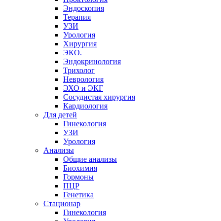
Эндоскопия
Терапия
УЗИ
Урология
Хирургия
ЭКО.
Эндокринология
Трихолог
Неврология
ЭХО и ЭКГ
Сосудистая хирургия
Кардиология
Для детей
Гинекология
УЗИ
Урология
Анализы
Общие анализы
Биохимия
Гормоны
ПЦР
Генетика
Стационар
Гинекология