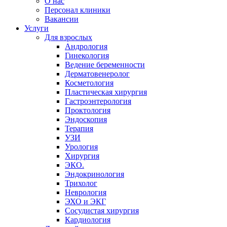
О нас
Персонал клиники
Вакансии
Услуги
Для взрослых
Андрология
Гинекология
Ведение беременности
Дерматовенеролог
Косметология
Пластическая хирургия
Гастроэнтерология
Проктология
Эндоскопия
Терапия
УЗИ
Урология
Хирургия
ЭКО.
Эндокринология
Трихолог
Неврология
ЭХО и ЭКГ
Сосудистая хирургия
Кардиология