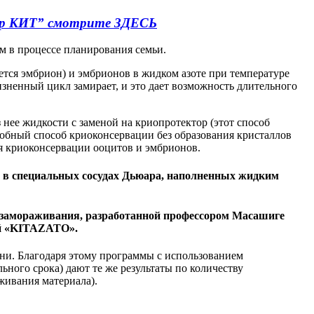
тор КИТ” смотрите ЗДЕСЬ
 в процессе планирования семьи.
уется эмбрион) и эмбрионов в жидком азоте при температуре
зненный цикл замирает, и это дает возможность длительного
 нее жидкости с заменой на криопротектор (этот способ
обный способ криоконсервации без образования кристаллов
я криоконсервации ооцитов и эмбрионов.
я в специальных сосудах Дьюара, наполненных жидким
 замораживания, разработанной профессором Масашиге
ей «KITAZATO».
ени. Благодаря этому программы с использованием
ного срока) дают те же результаты по количеству
живания материала).