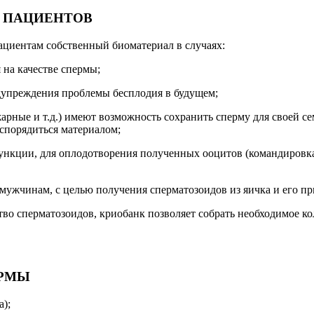
 ПАЦИЕНТОВ
циентам собственный биоматериал в случаях:
 на качестве спермы;
едупреждения проблемы бесплодия в будущем;
жарные и т.д.) имеют возможность сохранить сперму для своей 
аспорядиться материалом;
ь пункции, для оплодотворения полученных ооцитов (командиров
ужчинам, с целью получения сперматозоидов из яичка и его пр
ество сперматозоидов, криобанк позволяет собрать необходимое 
ЕРМЫ
а);