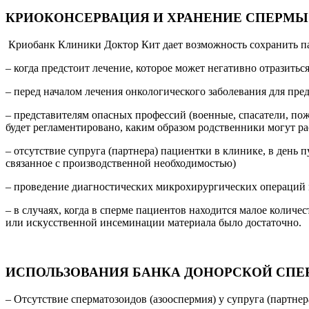
КРИОКОНСЕРВАЦИЯ И ХРАНЕНИЕ СПЕРМЫ
Криобанк Клиники Доктор Кит дает возможность сохранить па
– когда предстоит лечение, которое может негативно отразиться
– перед началом лечения онкологического заболевания для пр
– представителям опасных профессий (военные, спасатели, по
будет регламентировано, каким образом родственники могут р
– отсутствие супруга (партнера) пациентки в клинике, в ден
связанное с производственной необходимостью)
– проведение диагностических микрохирургических операций м
– в случаях, когда в сперме пациентов находится малое колич
или искусственной инсеминации материала было достаточно.
ИСПОЛЬЗОВАНИЯ БАНКА ДОНОРСКОЙ СП
– Отсутствие сперматозоидов (азооспермия) у супруга (партнер