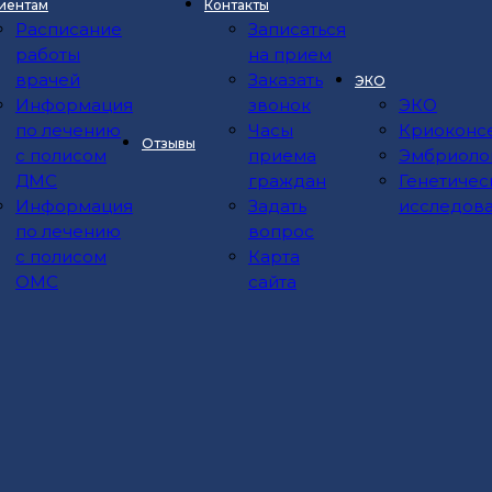
иентам
Контакты
Расписание
Записаться
работы
на прием
врачей
Заказать
ЭКО
Информация
звонок
ЭКО
по лечению
Часы
Криоконс
Отзывы
с полисом
приема
Эмбриоло
ДМС
граждан
Генетичес
Информация
Задать
исследов
по лечению
вопрос
с полисом
Карта
ОМС
сайта