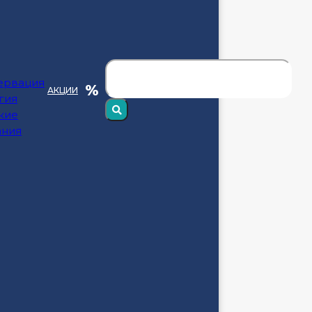
ервация
АКЦИИ
гия
кие
ания