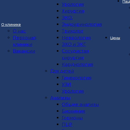
Пац
Проктология
Урология
Эндоскопия
Хирургия
Терапия
ЭКО.
УЗИ
Эндокринология
О клинике
Урология
О нас
Трихолог
Хирургия
Персонал
Неврология
Цены
ЭКО.
клиники
ЭХО и ЭКГ
Эндокринология
Вакансии
Сосудистая
Трихолог
хирургия
Неврология
Кардиология
ЭХО и ЭКГ
Для детей
Сосудистая хирургия
Гинекология
Кардиология
УЗИ
Для детей
Урология
Гинекология
Анализы
УЗИ
Общие анализы
Урология
Биохимия
Анализы
Гормоны
Общие анализы
ПЦР