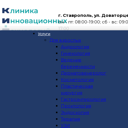
г. Ставрополь, ул. Доваторцев
пн - пт: 08:00-19:00; сб - вс: 09:
17:00
Услуги
Для взрослых
О клинике
Андрология
О нас
Гинекология
Персонал клиники
Ведение
Главная
Вакансии
беременности
Услуги
Дерматовенеролог
Бабаян Ирина Владимировна
Для взрослых
Косметология
Андрология
Пластическая
Гинекология
хирургия
Ведение беременности
Гастроэнтерология
Дерматовенеролог
Проктология
Косметология
Эндоскопия
Пластическая хирургия
Терапия
Гастроэнтерология
УЗИ