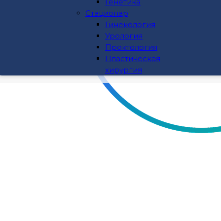
Биохимия
Генетика
Гормоны
Стационар
ПЦР
Гинекология
Генетика
Урология
Стационар
Проктология
Гинекология
Пластическая
Урология
хирургия
Проктология
Пластическая хирургия
Цены
Пациентам
Расписание работы врачей
Информация по лечению с полисом ДМС
Информация по лечению с полисом ОМС
Отзывы
Акции
Контакты
Записаться на прием
Заказать звонок
Часы приема граждан