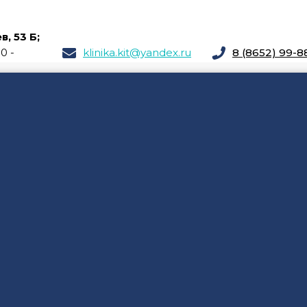
, 53 Б;
00 -
klinika.kit@yandex.ru
8 (8652) 99-8