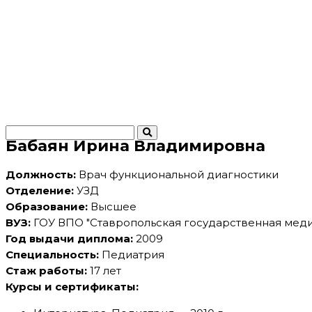
Задать вопрос
Карта сайта
ЭКО
ЭКО
Криоконсервация
Эмбриология
Генетические исследования
Бабаян Ирина Владимировна
Должность:
Врач функциональной диагностики
Отделение:
УЗД
Образование:
Высшее
ВУЗ:
ГОУ ВПО "Ставропольская государственная меди
Год выдачи диплома:
2009
Специальность:
Педиатрия
Стаж работы:
17 лет
Курсы и сертификаты: