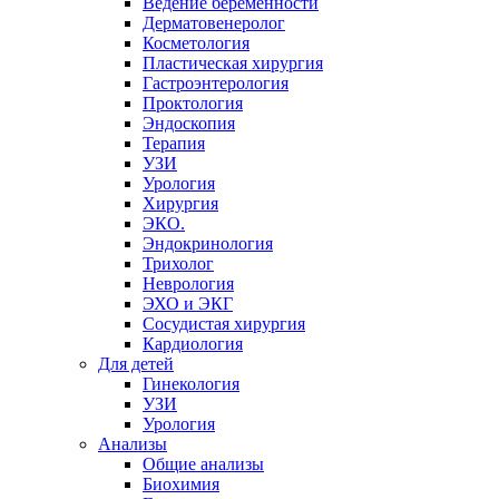
Ведение беременности
Дерматовенеролог
Косметология
Пластическая хирургия
Гастроэнтерология
Проктология
Эндоскопия
Терапия
УЗИ
Урология
Хирургия
ЭКО.
Эндокринология
Трихолог
Неврология
ЭХО и ЭКГ
Сосудистая хирургия
Кардиология
Для детей
Гинекология
УЗИ
Урология
Анализы
Общие анализы
Биохимия