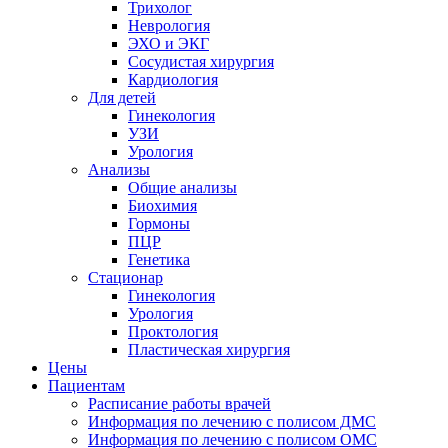
Трихолог
Неврология
ЭХО и ЭКГ
Сосудистая хирургия
Кардиология
Для детей
Гинекология
УЗИ
Урология
Анализы
Общие анализы
Биохимия
Гормоны
ПЦР
Генетика
Стационар
Гинекология
Урология
Проктология
Пластическая хирургия
Цены
Пациентам
Расписание работы врачей
Информация по лечению с полисом ДМС
Информация по лечению с полисом ОМС