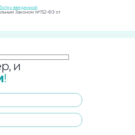
ботку введенной
альным Законом №152-ФЗ от
р, и
м
!