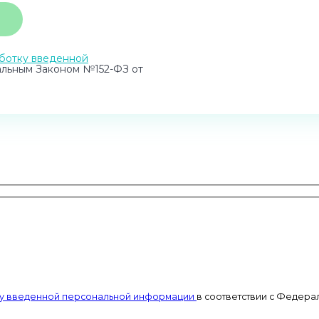
ботку введенной
альным Законом №152-ФЗ от
тку введенной персональной информации
в соответствии с Федерал