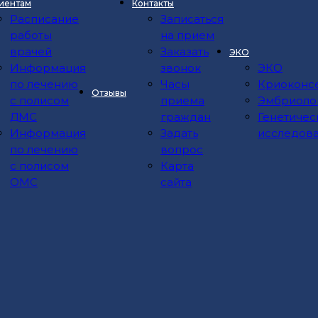
иентам
Контакты
Расписание
Записаться
работы
на прием
дицинский университет" Министерства здравоохран
врачей
Заказать
ЭКО
Информация
звонок
ЭКО
по лечению
Часы
Криоконс
Отзывы
с полисом
приема
Эмбриоло
ДМС
граждан
Генетичес
Информация
Задать
исследов
 г.
по лечению
вопрос
с полисом
Карта
ОМС
сайта
ьтацию