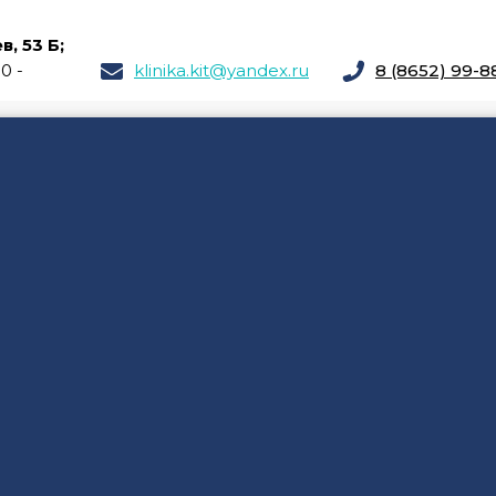
, 53 Б;
00 -
klinika.kit@yandex.ru
8 (8652) 99-8