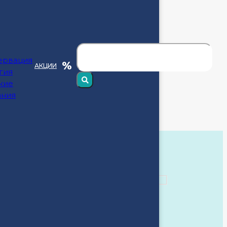
ения Российской Федерации
ервация
АКЦИИ
гия
кие
ания