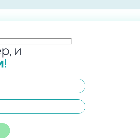
р, и
м
!