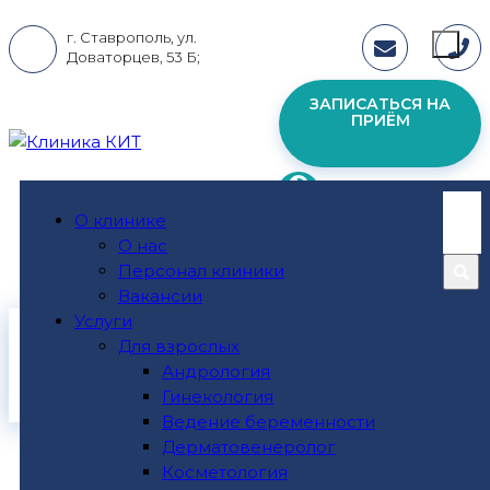
г. Ставрополь, ул.
Доваторцев, 53 Б;
ЗАПИСАТЬСЯ НА
ПРИЁМ
О клинике
пн - пт: 08:00-19:00; сб - вс: 09:00 - 17:00
О нас
Персонал клиники
Вакансии
Услуги
Главная
Для взрослых
Андрология
Кухарева Елена Николаевна
Гинекология
Ведение беременности
Дерматовенеролог
Косметология