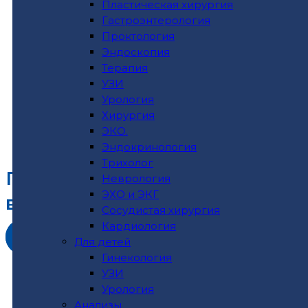
Пластическая хирургия
Гастроэнтерология
Проктология
Эндоскопия
Терапия
УЗИ
Урология
Хирургия
ЭКО.
Эндокринология
Трихолог
Гастроскопия (ФГДС)
Неврология
ЭХО и ЭКГ
в клинике «КИТ»
Сосудистая хирургия
Кардиология
Записаться
Для детей
Гинекология
УЗИ
Урология
Анализы