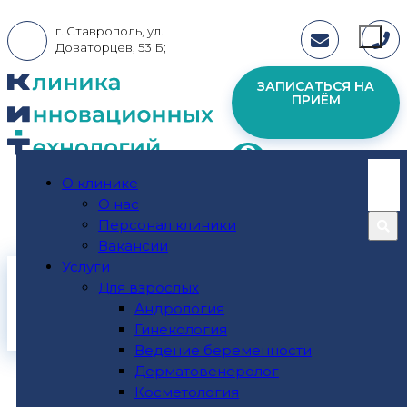
г. Ставрополь, ул.
Доваторцев, 53 Б;
ЗАПИСАТЬСЯ НА
ПРИЁМ
О клинике
пн - пт: 08:00-19:00; сб - вс: 09:00 - 17:00
О нас
Персонал клиники
Вакансии
Услуги
Главная
Для взрослых
Андрология
ФГДС
Гинекология
Ведение беременности
Дерматовенеролог
Косметология