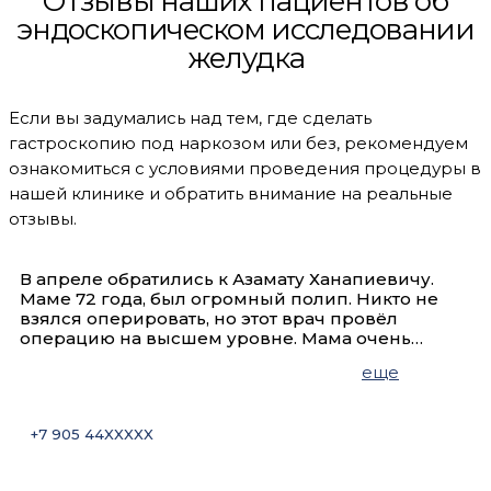
Отзывы наших пациентов об
эндоскопическом исследовании
желудка
Если вы задумались над тем, где сделать
гастроскопию под наркозом или без, рекомендуем
ознакомиться с условиями проведения процедуры в
нашей клинике и обратить внимание на реальные
отзывы.
В апреле обратились к Азамату Ханапиевичу.
Маме 72 года, был огромный полип. Никто не
взялся оперировать, но этот врач провёл
операцию на высшем уровне. Мама очень
довольна. Можно сказать, она влюбилась в него.
еще
😊 Очень грамотный, вежливый, внимательный.
Золотые руки. Спасибо большое. Всего самого
лучшего вам и вашей семье.
+7 905 44XXXXX