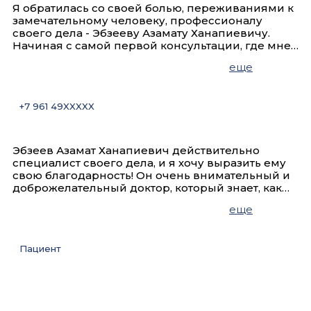
Я обратилась со своей болью, переживаниями к
замечательному человеку, профессионалу
своего дела - Эбзееву Азамату Ханапиевичу.
Начиная с самой первой консультации, где мне
было все понятно объяснено, и заканчивая
еще
конечным результатом - операцией, Азамат
Ханапиевич постоянно меня поддерживал,
отвечал на все вопросы, объяснял результаты
+7 961 49XXXXX
анализов​ (даже по телефону) . Спасибо
огромное, вам доктор, за ваше человеческое
отношение, чуткость, профессионализм,
внимательность, уверенность в положительном
Эбзеев Азамат Ханапиевич действительно
исходе операции.
специалист своего дела, и я хочу выразить ему
свою благодарность! Он очень внимательный и
доброжелательный доктор, который знает, как
поддержать пациента. Такой врач — это
еще
редкость, и его профессионализм впечатляет.
Пациент