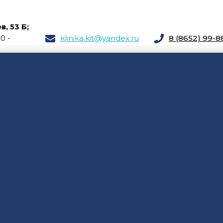
, 53 Б;
00 -
klinika.kit@yandex.ru
8 (8652) 99-8