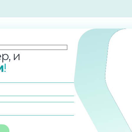
р, и
м
!