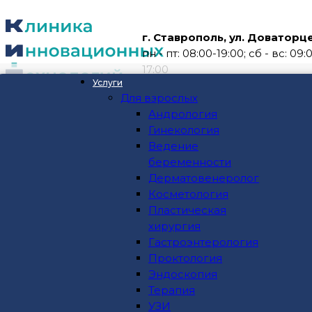
г. Ставрополь, ул. Доваторцев
пн - пт: 08:00-19:00; сб - вс: 09:
17:00
Услуги
Для взрослых
О клинике
Андрология
О нас
Гинекология
Персонал клиники
Ведение
Вакансии
беременности
Услуги
Дерматовенеролог
Для взрослых
Косметология
Андрология
Пластическая
Гинекология
хирургия
Ведение беременности
Гастроэнтерология
Дерматовенеролог
Проктология
Косметология
Эндоскопия
Пластическая хирургия
Терапия
Гастроэнтерология
УЗИ