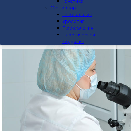
Биохимия
Генетика
Гормоны
Стационар
ПЦР
Гинекология
Генетика
Урология
Стационар
Проктология
Гинекология
Пластическая
Урология
хирургия
Проктология
Пластическая хирургия
Цены
Пациентам
Расписание работы врачей
Информация по лечению с полисом ДМС
Информация по лечению с полисом ОМС
Отзывы
Акции
Контакты
Записаться на прием
Заказать звонок
Часы приема граждан