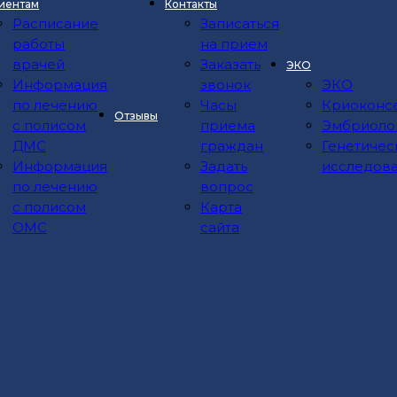
иентам
Контакты
Расписание
Записаться
работы
на прием
врачей
Заказать
ЭКО
Информация
звонок
ЭКО
по лечению
Часы
Криоконс
Отзывы
с полисом
приема
Эмбриоло
ДМС
граждан
Генетичес
Информация
Задать
исследов
по лечению
вопрос
с полисом
Карта
ОМС
сайта
доровья
 «ЛУЧШЕЙ КЛИНИКОЙ ЖЕНСКОГО ЗДОРОВЬЯ» В СТАВРО