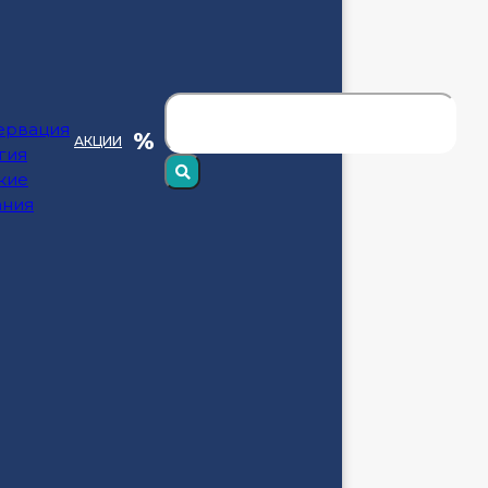
ервация
АКЦИИ
гия
кие
ания
ПОЛЬСКОМ