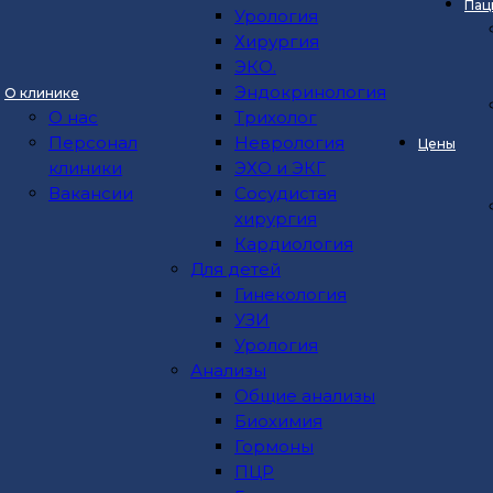
Пац
Проктология
Урология
Эндоскопия
Хирургия
Терапия
ЭКО.
УЗИ
Эндокринология
О клинике
Урология
О нас
Трихолог
Хирургия
Персонал
Неврология
Цены
ЭКО.
клиники
ЭХО и ЭКГ
Эндокринология
Вакансии
Сосудистая
Трихолог
хирургия
Неврология
Кардиология
ЭХО и ЭКГ
Для детей
Сосудистая хирургия
Гинекология
Кардиология
УЗИ
08.05.2018
Для детей
Урология
Гинекология
Анализы
Лучшая клиника женского з
УЗИ
Общие анализы
Урология
Биохимия
Анализы
Гормоны
"Клиника Инновационных Технологий" признана
Общие анализы
ПЦР
Читать дальше