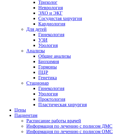
Трихолог
Неврология
ЭХО и ЭКГ
Сосудистая хирургия
Кардиология
Для детей
Гинекология
УЗИ
Урология
Анализы
Общие анализы
Биохимия
Гормоны
ПЦР
Генетика
Стационар
Гинекология
Урология
Проктология
Пластическая хирургия
Цены
Пациентам
Расписание работы врачей
Информация по лечению с полисом ДМС
Информация по лечению с полисом ОМС