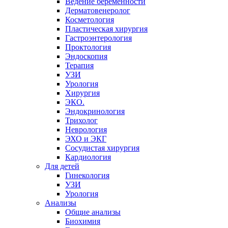
Ведение беременности
Дерматовенеролог
Косметология
Пластическая хирургия
Гастроэнтерология
Проктология
Эндоскопия
Терапия
УЗИ
Урология
Хирургия
ЭКО.
Эндокринология
Трихолог
Неврология
ЭХО и ЭКГ
Сосудистая хирургия
Кардиология
Для детей
Гинекология
УЗИ
Урология
Анализы
Общие анализы
Биохимия