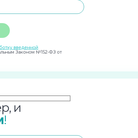
ботку введенной
альным Законом №152-ФЗ от
р, и
м
!