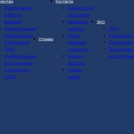
иентам
Контакты
Расписание
Записаться
работы
на прием
врачей
Заказать
ЭКО
Информация
звонок
ЭКО
по лечению
Часы
Криоконс
Отзывы
с полисом
приема
Эмбриоло
ДМС
граждан
Генетичес
Информация
Задать
исследов
по лечению
вопрос
с полисом
Карта
ОМС
сайта