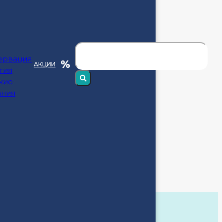
ервация
АКЦИИ
гия
кие
ания