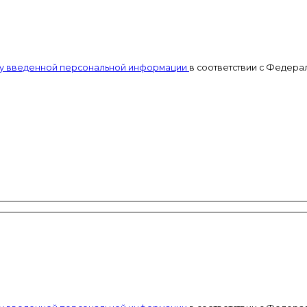
тку введенной персональной информации
в соответствии с Федерал