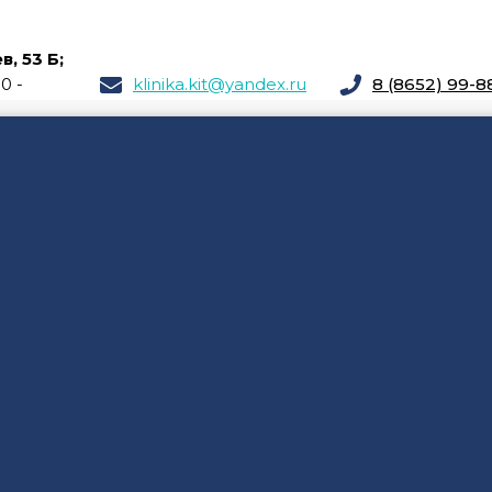
, 53 Б;
00 -
klinika.kit@yandex.ru
8 (8652) 99-8
Й ХИРУРГИИ В КЛИНИКЕ «
но очень востребованная ветвь